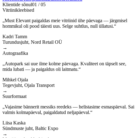
Klientide sõnul
01
/
05
Vitriinikleebised
„Must Elevant paigaldas meie vitriinid ühe päevaga — järgmisel
hommikul oli pood täiesti uus. Selge suhtlus, null üllatusi.“
Kadri Tamm
Turundusjuht, Nord Retail OÜ
→
Autograafika
„Autopark sai uue ilme kolme päevaga. Kvaliteet on täpselt see,
mida lubati — ja paigaldus oli laitmatu.“
Mihkel Ojala
Tegevjuht, Ojala Transport
→
Suurformaat
„Vajasime bännerit messiks reedeks — helistasime esmaspäeval. Sai
valmis kolmapäeval, paigaldatud neljapäeval.“
Liisa Kaska
Sündmuste juht, Baltic Expo
→