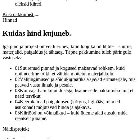
oleksid kiired.
Küsi pakkumist
→
Hinnad
Kuidas
hind
kujuneb.
Iga pind ja projekt on veidi erinev, kuid loogika on lihtne – suurus,
materjalid, paigaldus ja tähtaeg. Täpne pakkumine tuleb päringule
vastuseks.
01
Suuremad pinnad ja kogused maksavad rohkem, kuid
optimeerime trüki, et vältida mõttetut materjalikulu.
02
Välitingimused ja sõidukigraafika vajavad erimaterjale, mis
peavad vastu ilmale ja pesule.
03
Kui vajad abi kujundusega, lisame selle pakkumisse nii, et
näed tervikut.
04
Keerukamad paigaldused (kõrgus, ligipääs, mitmed
asukohad) mõjutavad hinda ja ajakava.
05
Kiirtööd on võimalikud – kuid ütleme alati ausalt, mida
reaalselt jõuame.
Näidisprojekt