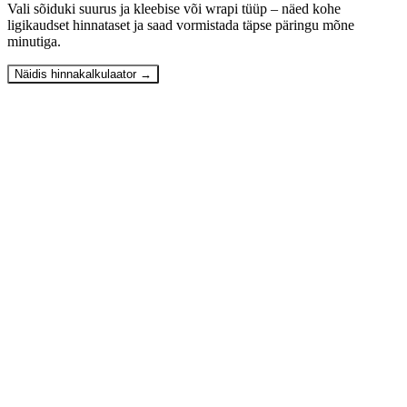
Vali sõiduki suurus ja kleebise või wrapi tüüp – näed kohe
ligikaudset hinnataset ja saad vormistada täpse päringu mõne
minutiga.
Näidis hinnakalkulaator
→
01
Kui kiiresti valmivad hinnapakkumised ja trükitööd?
＋
02
Kas Must Elevant teeb ka reklaamide kujundamist ja
kohapealset paigaldust?
＋
03
Millises formaadis peavad trükifailid olema?
＋
04
Kuidas kujuneb reklaamtrüki ja paigalduse hind?
＋
05
Kas teostusele ja materjalidele kehtib garantii?
＋
06
Kas pakute paigaldusteenust üle Eesti?
＋
07
Kas on võimalik tellida kiirtöid (ekspresstrükk ja paigaldus)?
＋
08
Kui kaua kleebised ja välireklaamid ilmastikule vastu peavad?
＋
09
Kuidas peab sõidukit ette valmistama enne kleebiste
paigaldust?
＋
10
Kas tulete enne pakkumise tegemist kohapeale mõõtma?
＋