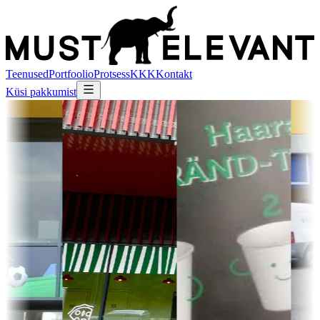
Teenused
Portfoolio
Protsess
KKK
Kontakt
Küsi pakkumist