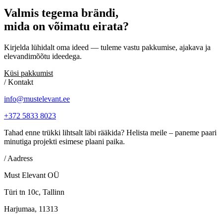
Valmis
tegema
brändi,
mida
on
võimatu
eirata?
Kirjelda lühidalt oma ideed — tuleme vastu pakkumise, ajakava ja
elevandimõõtu ideedega.
Küsi pakkumist
/ Kontakt
info@mustelevant.ee
+372 5833 8023
Tahad enne trükki lihtsalt läbi rääkida? Helista meile – paneme paari
minutiga projekti esimese plaani paika.
/ Aadress
Must Elevant OÜ
Türi tn 10c, Tallinn
Harjumaa, 11313