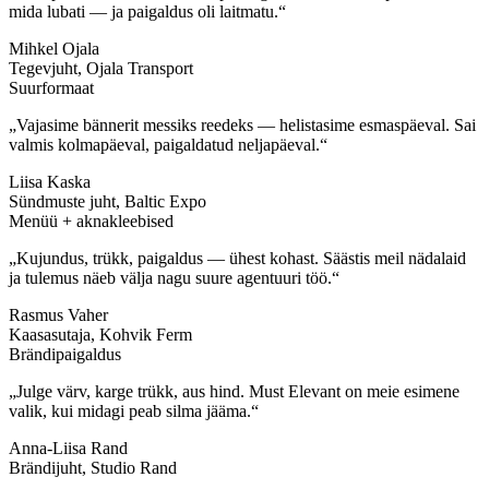
mida lubati — ja paigaldus oli laitmatu.“
Mihkel Ojala
Tegevjuht, Ojala Transport
Suurformaat
„Vajasime bännerit messiks reedeks — helistasime esmaspäeval. Sai
valmis kolmapäeval, paigaldatud neljapäeval.“
Liisa Kaska
Sündmuste juht, Baltic Expo
Menüü + aknakleebised
„Kujundus, trükk, paigaldus — ühest kohast. Säästis meil nädalaid
ja tulemus näeb välja nagu suure agentuuri töö.“
Rasmus Vaher
Kaasasutaja, Kohvik Ferm
Brändipaigaldus
„Julge värv, karge trükk, aus hind. Must Elevant on meie esimene
valik, kui midagi peab silma jääma.“
Anna-Liisa Rand
Brändijuht, Studio Rand