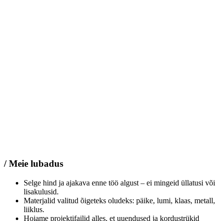
/ Meie lubadus
Selge hind ja ajakava enne töö algust – ei mingeid üllatusi või
lisakulusid.
Materjalid valitud õigeteks oludeks: päike, lumi, klaas, metall,
liiklus.
Hoiame projektifailid alles, et uuendused ja kordustrükid