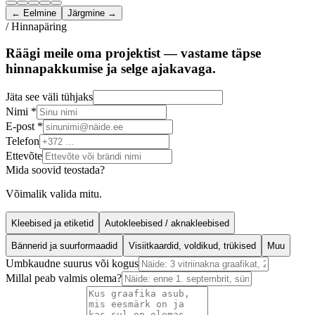
← Eelmine
Järgmine →
/ Hinnapäring
Räägi meile oma projektist — vastame täpse
hinnapakkumise ja selge ajakavaga.
Jäta see väli tühjaks
Nimi *
E-post *
Telefon
Ettevõte
Mida soovid teostada?
Võimalik valida mitu.
Kleebised ja etiketid
Autokleebised / aknakleebised
Bännerid ja suurformaadid
Visiitkaardid, voldikud, trükised
Muu
Umbkaudne suurus või kogus
Millal peab valmis olema?