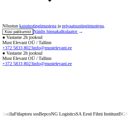
Nõustun
kasutustingimustega
ja
privaatsustingimustega
.
Näidis hinnakalkulaator
→
Küsi pakkumist
● Vastame 2h jooksul
Must Elevant OÜ / Tallinn
+372 5833 8023
info@mustelevant.ee
● Vastame 2h jooksul
Must Elevant OÜ / Tallinn
+372 5833 8023
info@mustelevant.ee
la
Fitlap
toru sos
Bepco
NG Logistics
SA Eesti Filmi Instituut
BGS Aero
T