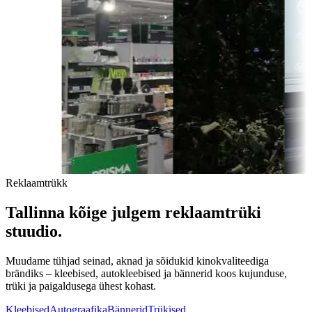
Reklaamtrükk
Tallinna
kõige
julgem
reklaamtrüki
stuudio.
Muudame tühjad seinad, aknad ja sõidukid kinokvaliteediga
brändiks – kleebised, autokleebised ja bännerid koos kujunduse,
trüki ja paigaldusega ühest kohast.
Kleebised
Autograafika
Bännerid
Trükised