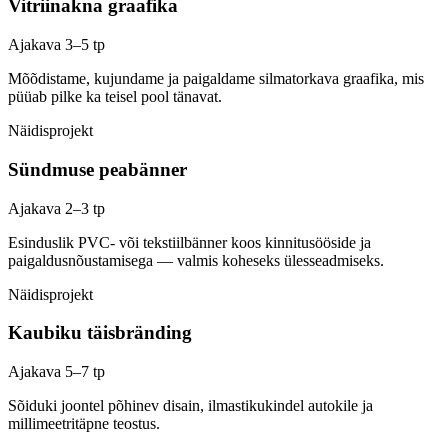
Vitriinakna graafika
Ajakava
3–5 tp
Mõõdistame, kujundame ja paigaldame silmatorkava graafika, mis
püüab pilke ka teisel pool tänavat.
Näidisprojekt
Sündmuse peabänner
Ajakava
2–3 tp
Esinduslik PVC- või tekstiilbänner koos kinnitusööside ja
paigaldusnõustamisega — valmis koheseks ülesseadmiseks.
Näidisprojekt
Kaubiku täisbränding
Ajakava
5–7 tp
Sõiduki joontel põhinev disain, ilmastikukindel autokile ja
millimeetritäpne teostus.