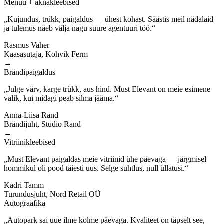
Menüü + aknakleebised
„Kujundus, trükk, paigaldus — ühest kohast. Säästis meil nädalaid
ja tulemus näeb välja nagu suure agentuuri töö.“
Rasmus Vaher
Kaasasutaja, Kohvik Ferm
→
Brändipaigaldus
„Julge värv, karge trükk, aus hind. Must Elevant on meie esimene
valik, kui midagi peab silma jääma.“
Anna-Liisa Rand
Brändijuht, Studio Rand
→
Vitriinikleebised
„Must Elevant paigaldas meie vitriinid ühe päevaga — järgmisel
hommikul oli pood täiesti uus. Selge suhtlus, null üllatusi.“
Kadri Tamm
Turundusjuht, Nord Retail OÜ
Autograafika
„Autopark sai uue ilme kolme päevaga. Kvaliteet on täpselt see,