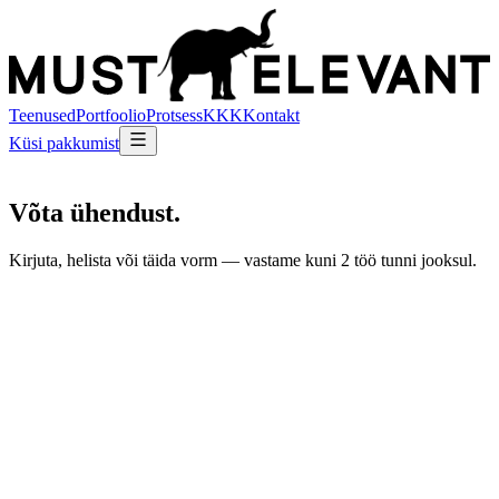
Teenused
Portfoolio
Protsess
KKK
Kontakt
Küsi pakkumist
Võta
ühendust
.
Kirjuta, helista või täida vorm — vastame kuni 2 töö tunni jooksul.
Jäta see väli tühjaks
Nimi *
E-post *
Telefon