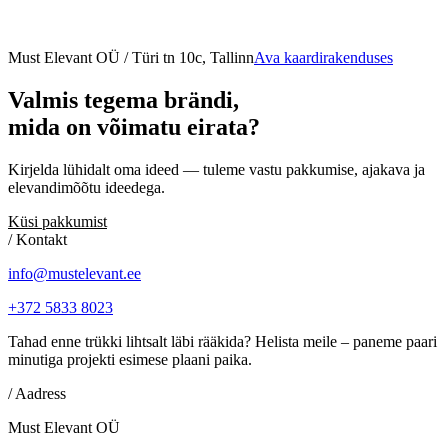
Must Elevant OÜ / Türi tn 10c, Tallinn
Ava kaardirakenduses
Valmis
tegema
brändi,
mida
on
võimatu
eirata?
Kirjelda lühidalt oma ideed — tuleme vastu pakkumise, ajakava ja
elevandimõõtu ideedega.
Küsi pakkumist
/ Kontakt
info@mustelevant.ee
+372 5833 8023
Tahad enne trükki lihtsalt läbi rääkida? Helista meile – paneme paari
minutiga projekti esimese plaani paika.
/ Aadress
Must Elevant OÜ