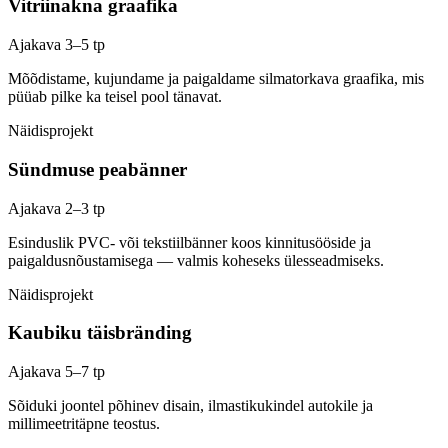
Vitriinakna graafika
Ajakava
3–5 tp
Mõõdistame, kujundame ja paigaldame silmatorkava graafika, mis
püüab pilke ka teisel pool tänavat.
Näidisprojekt
Sündmuse peabänner
Ajakava
2–3 tp
Esinduslik PVC- või tekstiilbänner koos kinnitusööside ja
paigaldusnõustamisega — valmis koheseks ülesseadmiseks.
Näidisprojekt
Kaubiku täisbränding
Ajakava
5–7 tp
Sõiduki joontel põhinev disain, ilmastikukindel autokile ja
millimeetritäpne teostus.