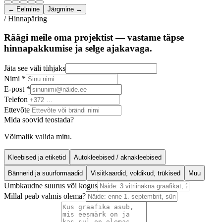
← Eelmine
Järgmine →
/ Hinnapäring
Räägi meile oma projektist — vastame täpse
hinnapakkumise ja selge ajakavaga.
Jäta see väli tühjaks
Nimi *
E-post *
Telefon
Ettevõte
Mida soovid teostada?
Võimalik valida mitu.
Kleebised ja etiketid
Autokleebised / aknakleebised
Bännerid ja suurformaadid
Visiitkaardid, voldikud, trükised
Muu
Umbkaudne suurus või kogus
Millal peab valmis olema?