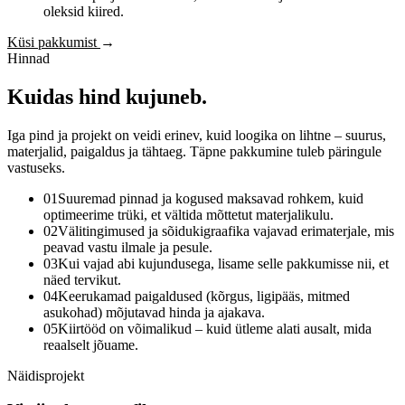
oleksid kiired.
Küsi pakkumist
→
Hinnad
Kuidas
hind
kujuneb.
Iga pind ja projekt on veidi erinev, kuid loogika on lihtne – suurus,
materjalid, paigaldus ja tähtaeg. Täpne pakkumine tuleb päringule
vastuseks.
01
Suuremad pinnad ja kogused maksavad rohkem, kuid
optimeerime trüki, et vältida mõttetut materjalikulu.
02
Välitingimused ja sõidukigraafika vajavad erimaterjale, mis
peavad vastu ilmale ja pesule.
03
Kui vajad abi kujundusega, lisame selle pakkumisse nii, et
näed tervikut.
04
Keerukamad paigaldused (kõrgus, ligipääs, mitmed
asukohad) mõjutavad hinda ja ajakava.
05
Kiirtööd on võimalikud – kuid ütleme alati ausalt, mida
reaalselt jõuame.
Näidisprojekt