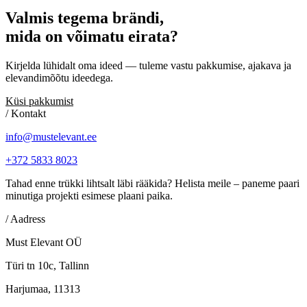
Valmis
tegema
brändi,
mida
on
võimatu
eirata?
Kirjelda lühidalt oma ideed — tuleme vastu pakkumise, ajakava ja
elevandimõõtu ideedega.
Küsi pakkumist
/ Kontakt
info@mustelevant.ee
+372 5833 8023
Tahad enne trükki lihtsalt läbi rääkida? Helista meile – paneme paari
minutiga projekti esimese plaani paika.
/ Aadress
Must Elevant OÜ
Türi tn 10c, Tallinn
Harjumaa, 11313