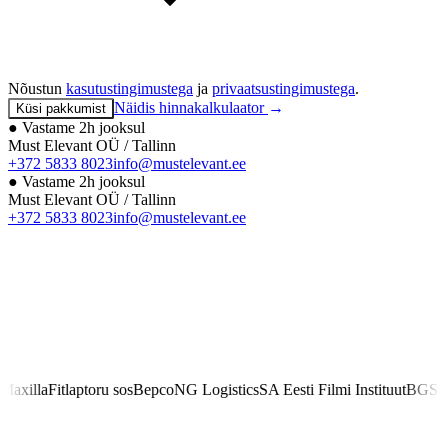
Nõustun
kasutustingimustega
ja
privaatsustingimustega
.
Näidis hinnakalkulaator
→
Küsi pakkumist
● Vastame 2h jooksul
Must Elevant OÜ / Tallinn
+372 5833 8023
info@mustelevant.ee
● Vastame 2h jooksul
Must Elevant OÜ / Tallinn
+372 5833 8023
info@mustelevant.ee
a
Fitlap
toru sos
Bepco
NG Logistics
SA Eesti Filmi Instituut
BGS Aero
Ta