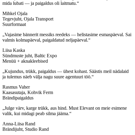
mida lubati — ja paigaldus oli laitmatu.“
Mihkel Ojala
Tegevjuht, Ojala Transport
Suurformaat
„Vajasime bännerit messiks reedeks — helistasime esmaspäeval. Sai
valmis kolmapäeval, paigaldatud neljapäeval.“
Liisa Kaska
Sündmuste juht, Baltic Expo
Menüü + aknakleebised
„Kujundus, trükk, paigaldus — ühest kohast. Säästis meil nädalaid
ja tulemus näeb välja nagu suure agentuuri töö.“
Rasmus Vaher
Kaasasutaja, Kohvik Ferm
Brändipaigaldus
„Julge värv, karge trükk, aus hind. Must Elevant on meie esimene
valik, kui midagi peab silma jääma.“
Anna-Liisa Rand
Brändijuht, Studio Rand