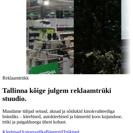
Reklaamtrükk
Tallinna
kõige
julgem
reklaamtrüki
stuudio.
Muudame tühjad seinad, aknad ja sõidukid kinokvaliteediga
brändiks – kleebised, autokleebised ja bännerid koos kujunduse,
trüki ja paigaldusega ühest kohast.
Kleebised
Autograafika
Bännerid
Trükised