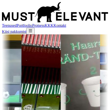
Teenused
Portfoolio
Protsess
KKK
Kontakt
Küsi pakkumist