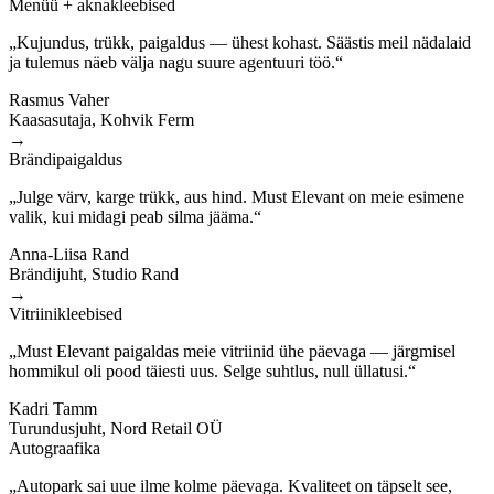
Menüü + aknakleebised
„Kujundus, trükk, paigaldus — ühest kohast. Säästis meil nädalaid
ja tulemus näeb välja nagu suure agentuuri töö.“
Rasmus Vaher
Kaasasutaja, Kohvik Ferm
→
Brändipaigaldus
„Julge värv, karge trükk, aus hind. Must Elevant on meie esimene
valik, kui midagi peab silma jääma.“
Anna-Liisa Rand
Brändijuht, Studio Rand
→
Vitriinikleebised
„Must Elevant paigaldas meie vitriinid ühe päevaga — järgmisel
hommikul oli pood täiesti uus. Selge suhtlus, null üllatusi.“
Kadri Tamm
Turundusjuht, Nord Retail OÜ
Autograafika
„Autopark sai uue ilme kolme päevaga. Kvaliteet on täpselt see,