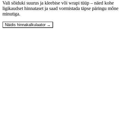
Vali sõiduki suurus ja kleebise või wrapi tüüp – näed kohe
ligikaudset hinnataset ja saad vormistada täpse päringu mõne
minutiga.
Näidis hinnakalkulaator
→
01
Kui kiiresti valmivad hinnapakkumised ja trükitööd?
＋
02
Kas Must Elevant teeb ka reklaamide kujundamist ja
kohapealset paigaldust?
＋
03
Millises formaadis peavad trükifailid olema?
＋
04
Kuidas kujuneb reklaamtrüki ja paigalduse hind?
＋
05
Kas teostusele ja materjalidele kehtib garantii?
＋
06
Kas pakute paigaldusteenust üle Eesti?
＋
07
Kas on võimalik tellida kiirtöid (ekspresstrükk ja paigaldus)?
＋
08
Kui kaua kleebised ja välireklaamid ilmastikule vastu peavad?
＋
09
Kuidas peab sõidukit ette valmistama enne kleebiste
paigaldust?
＋
10
Kas tulete enne pakkumise tegemist kohapeale mõõtma?
＋