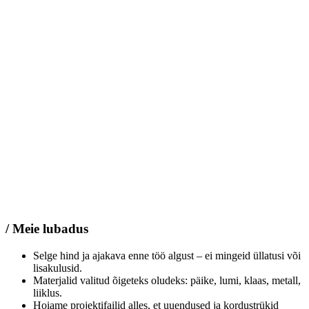
/ Meie lubadus
Selge hind ja ajakava enne töö algust – ei mingeid üllatusi või
lisakulusid.
Materjalid valitud õigeteks oludeks: päike, lumi, klaas, metall,
liiklus.
Hoiame projektifailid alles, et uuendused ja kordustrükid