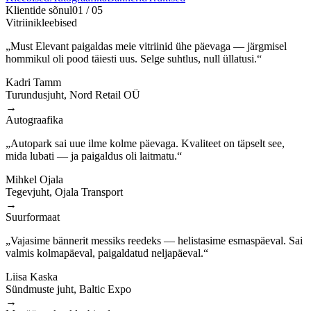
Klientide sõnul
01
/
05
Vitriinikleebised
„Must Elevant paigaldas meie vitriinid ühe päevaga — järgmisel
hommikul oli pood täiesti uus. Selge suhtlus, null üllatusi.“
Kadri Tamm
Turundusjuht, Nord Retail OÜ
→
Autograafika
„Autopark sai uue ilme kolme päevaga. Kvaliteet on täpselt see,
mida lubati — ja paigaldus oli laitmatu.“
Mihkel Ojala
Tegevjuht, Ojala Transport
→
Suurformaat
„Vajasime bännerit messiks reedeks — helistasime esmaspäeval. Sai
valmis kolmapäeval, paigaldatud neljapäeval.“
Liisa Kaska
Sündmuste juht, Baltic Expo
→